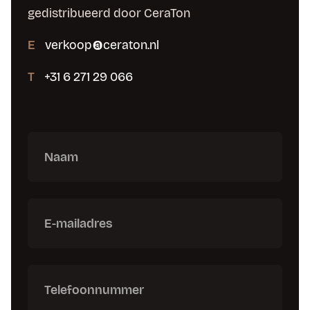
gedistribueerd door CeraTon
E
verkoop@ceraton.nl
T
+31 6 271 29 066