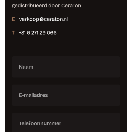
gedistribueerd door CeraTon
E
verkoop@ceraton.nl
T
+31 6 271 29 066