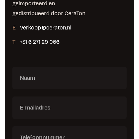
geïmporteerd en
gedistribueerd door CeraTon
E
verkoop@ceraton.nl
T
+31 6 271 29 066