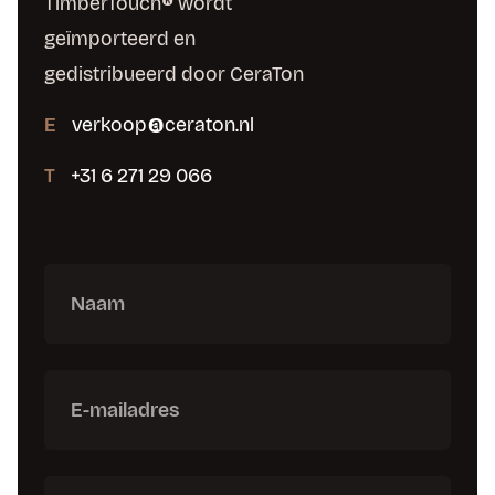
TimberTouch® wordt
geïmporteerd en
gedistribueerd door CeraTon
E
verkoop@ceraton.nl
T
+31 6 271 29 066