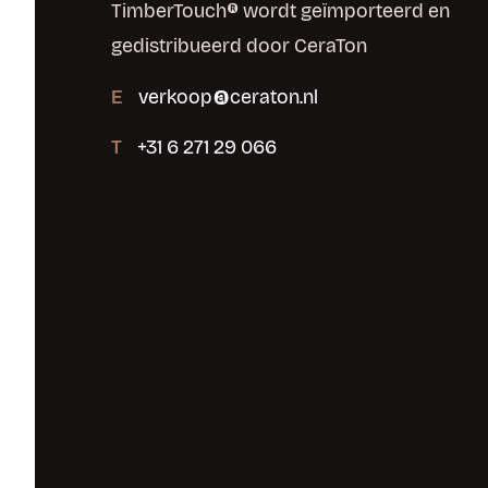
TimberTouch® wordt geïmporteerd en
gedistribueerd door CeraTon
E
verkoop@ceraton.nl
T
+31 6 271 29 066