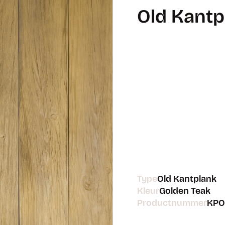
Old Kantp
Type
Old Kantplank
Kleur
Golden Teak
Productnummer
KPO