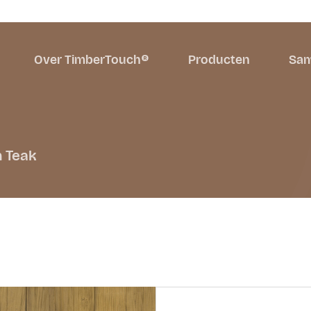
Over TimberTouch®
Producten
Sam
n Teak