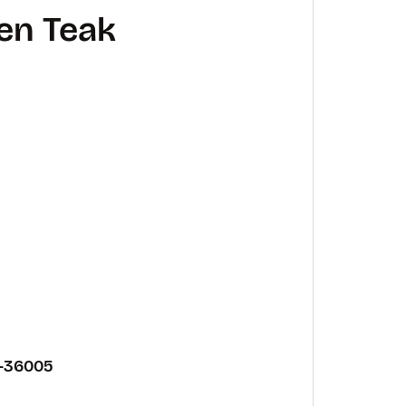
en Teak
-36005