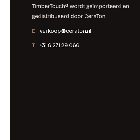
TimberTouch® wordt geïmporteerd en
gedistribueerd door CeraTon
E
verkoop@ceraton.nl
T
+31 6 271 29 066