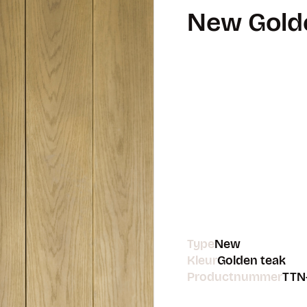
New Gold
Type
New
Kleur
Golden teak
Productnummer
TTN